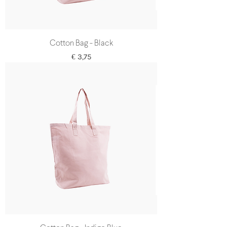
Cotton Bag - Black
Prijs
€ 3,75