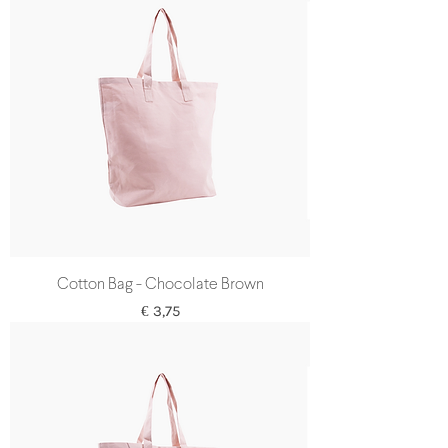
Cotton Bag - Chocolate Brown
Prijs
€ 3,75