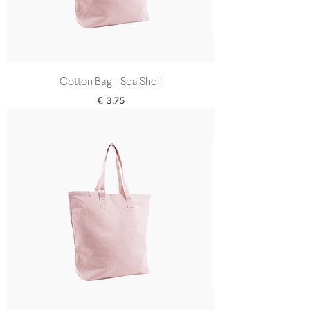
Cotton Bag - Sea Shell
Prijs
€ 3,75