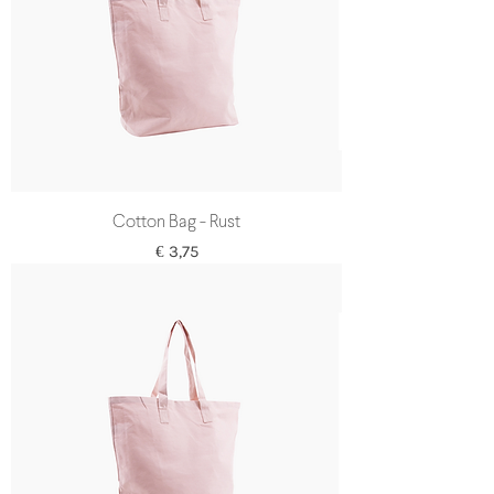
Cotton Bag - Rust
Prijs
€ 3,75